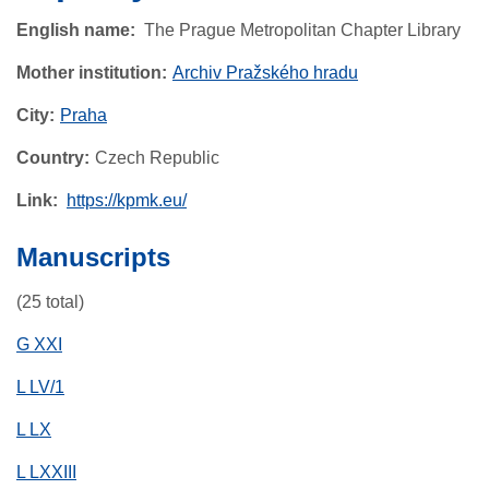
English name
The Prague Metropolitan Chapter Library
Mother institution
Archiv Pražského hradu
City
Praha
Country
Czech Republic
Link
https://kpmk.eu/
Manuscripts
(25 total)
G XXI
L LV/1
L LX
L LXXIII