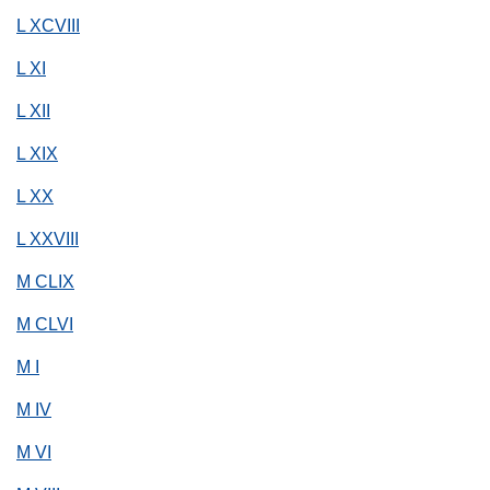
L XCVIII
L XI
L XII
L XIX
L XX
L XXVIII
M CLIX
M CLVI
M I
M IV
M VI