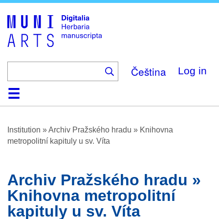
Skip
to
main
content
Čeština
Log in
Home
Browse
About
Help
Contact
Digitalia
Institution
»
Archiv Pražského hradu » Knihovna
metropolitní kapituly u sv. Víta
Archiv Pražského hradu »
Knihovna metropolitní
kapituly u sv. Víta