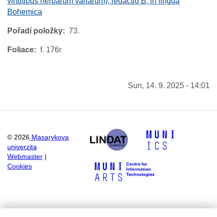
virtutibus herbarum variarum), redactio B, in lingua
Bohemica
Pořadí položky
73.
Foliace
f. 176r
Sun, 14. 9. 2025 - 14:01
©
2026
Masarykova
univerzita
Webmaster
|
Cookies