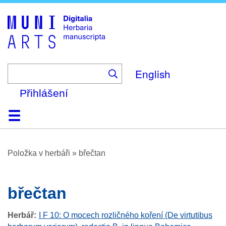
Skip
to
main
content
English
Přihlášení
Domů
Prohlížení
O platformě
Nápověda
Kontakt
Digitalia
Položka v herbáři
»
břečtan
břečtan
Herbář
I F 10: O mocech rozličného koření (De virtutibus