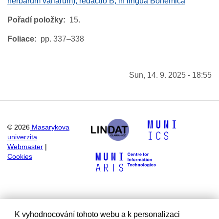
herbarum variarum), redactio B, in lingua Bohemica
Pořadí položky
15.
Foliace
pp. 337–338
Sun, 14. 9. 2025 - 18:55
©
2026
Masarykova
univerzita
Webmaster
|
Cookies
K vyhodnocování tohoto webu a k personalizaci