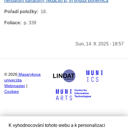
herbarum variarum), redactio B, in lingua Bohemica
Pořadí položky
18.
Foliace
p. 339
Sun, 14. 9. 2025 - 18:57
©
2026
Masarykova
univerzita
Webmaster
|
Cookies
K vyhodnocování tohoto webu a k personalizaci