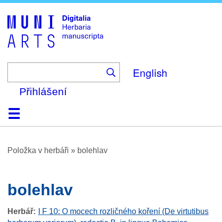
Skip
to
main
content
English
Přihlášení
Domů
Prohlížení
O platformě
Nápověda
Kontakt
Digitalia
Položka v herbáři
»
bolehlav
bolehlav
Herbář
I F 10: O mocech rozličného koření (De virtutibus