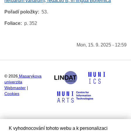
herbarum variarum), redactio B, in lingua Bohemica
Pořadí položky
53.
Foliace
p. 352
Mon, 15. 9. 2025 - 12:59
©
2026
Masarykova
univerzita
Webmaster
|
Cookies
K vyhodnocování tohoto webu a k personalizaci