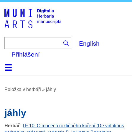
Skip
to
main
content
English
Přihlášení
Domů
Prohlížení
O platformě
Nápověda
Kontakt
Digitalia
Položka v herbáři
»
jáhly
jáhly
Herbář
I F 10: O mocech rozličného koření (De virtutibus