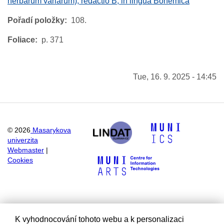
herbarum variarum), redactio B, in lingua Bohemica
Pořadí položky
108.
Foliace
p. 371
Tue, 16. 9. 2025 - 14:45
©
2026
Masarykova
univerzita
Webmaster
|
Cookies
K vyhodnocování tohoto webu a k personalizaci