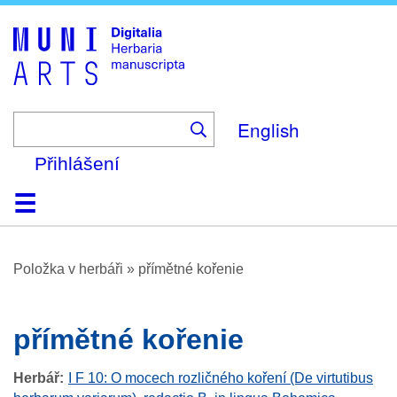
Skip
to
main
content
English
Přihlášení
Domů
Prohlížení
O platformě
Nápověda
Kontakt
Digitalia
Položka v herbáři
»
přímětné kořenie
přímětné kořenie
Herbář
I F 10: O mocech rozličného koření (De virtutibus