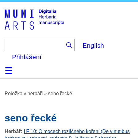
Skip
to
main
content
English
Přihlášení
Domů
Prohlížení
O platformě
Nápověda
Kontakt
Digitalia
Položka v herbáři
»
seno řecké
seno řecké
Herbář
I F 10: O mocech rozličného koření (De virtutibus