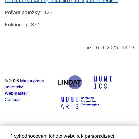
herbarum variarum), redactio B, in lingua Bohemica
Pořadí položky
123.
Foliace
p. 377
Tue, 16. 9. 2025 - 14:58
©
2026
Masarykova
univerzita
Webmaster
|
Cookies
K vyhodnocování tohoto webu a k personalizaci