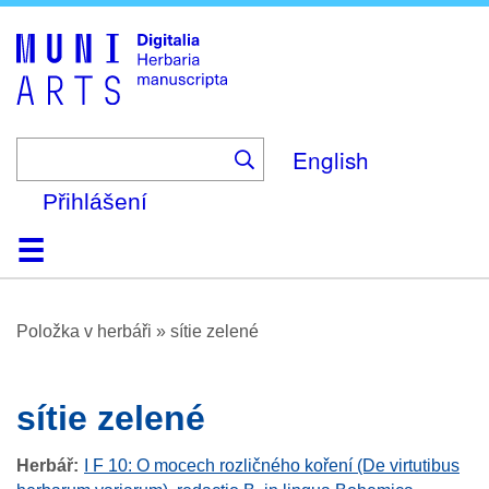
Skip
to
main
content
English
Přihlášení
Domů
Prohlížení
O platformě
Nápověda
Kontakt
Digitalia
Položka v herbáři
»
sítie zelené
sítie zelené
Herbář
I F 10: O mocech rozličného koření (De virtutibus