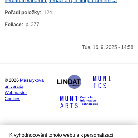
herbarum variarum), redactio B, in lingua Bohemica
Pořadí položky
124.
Foliace
p. 377
Tue, 16. 9. 2025 - 14:58
©
2026
Masarykova
univerzita
Webmaster
|
Cookies
K vyhodnocování tohoto webu a k personalizaci