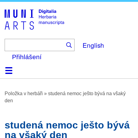
Skip
to
main
content
English
Přihlášení
Domů
Prohlížení
O platformě
Nápověda
Kontakt
Digitalia
Položka v herbáři
»
studená nemoc ješto bývá na všaký
den
studená nemoc ješto bývá
na všaký den