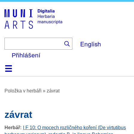
Skip
to
main
content
English
Přihlášení
Domů
Prohlížení
O platformě
Nápověda
Kontakt
Digitalia
Položka v herbáři
»
závrat
závrat
Herbář
I F 10: O mocech rozličného koření (De virtutibus