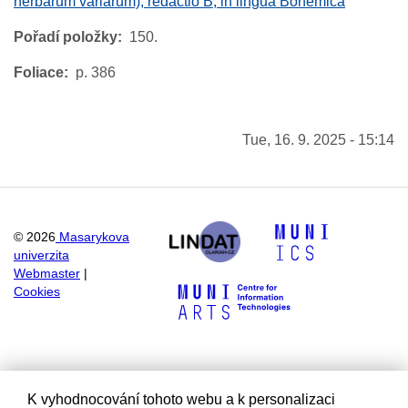
herbarum variarum), redactio B, in lingua Bohemica
Pořadí položky
150.
Foliace
p. 386
Tue, 16. 9. 2025 - 15:14
©
2026
Masarykova
univerzita
Webmaster
|
Cookies
K vyhodnocování tohoto webu a k personalizaci