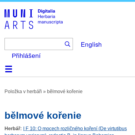
Skip
to
main
content
English
Přihlášení
Domů
Prohlížení
O platformě
Nápověda
Kontakt
Digitalia
Položka v herbáři
»
bělmové kořenie
bělmové kořenie
Herbář
I F 10: O mocech rozličného koření (De virtutibus