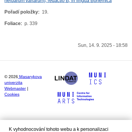
herbarum variarum), redactio B, in lingua Bohemica
Pořadí položky
19.
Foliace
p. 339
Sun, 14. 9. 2025 - 18:58
©
2026
Masarykova
univerzita
Webmaster
|
Cookies
K vyhodnocování tohoto webu a k personalizaci